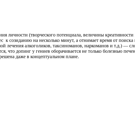
я личности (творческого потенциала, величины креативности и
 к созиданию на несколько минут, а отнимает время от поиска 
й лечения алкоголиков, таксиноманов, наркоманов и т.д.) — сл
тся, что допинг у гениев оборачивается не только болезнью печ
е решена даже в концептуальном плане.