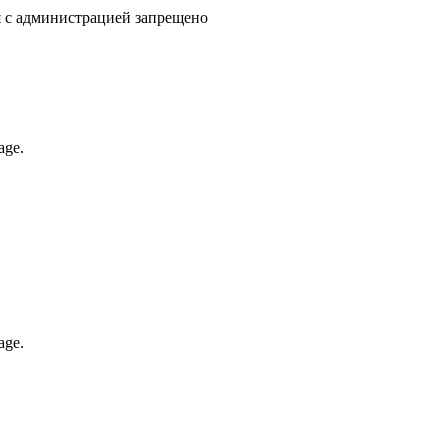
я с администрацией запрещено
age.
age.