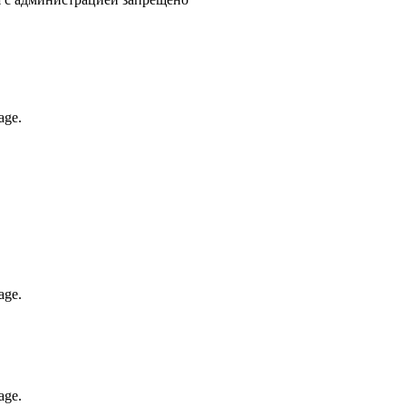
age.
age.
age.