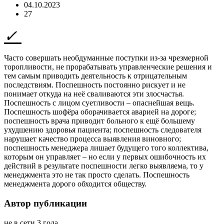
04.10.2023
27
Часто совершать необдуманные поступки из-за чрезмерной
торопливости, не прорабатывать управленческие решения и
тем самым приводить деятельность к отрицательным
последствиям. Поспешность постоянно рискует и не
понимает откуда на неё сваливаются эти злосчастья.
Поспешность с лицом суетливости – опаснейшая вещь.
Поспешность шофёра оборачивается аварией на дороге;
поспешность врача приводит больного к ещё большему
ухудшению здоровья пациента; поспешность следователя
нарушает качество процесса выявления виновного;
поспешность менеджера лишает будущего того коллектива,
которым он управляет – но если у первых ошибочность их
действий в результате поспешности легко выявляема, то у
менеджмента это не так просто сделать. Поспешность
менеджмента дорого обходится обществу.
Автор публикации
не в сети 3 года