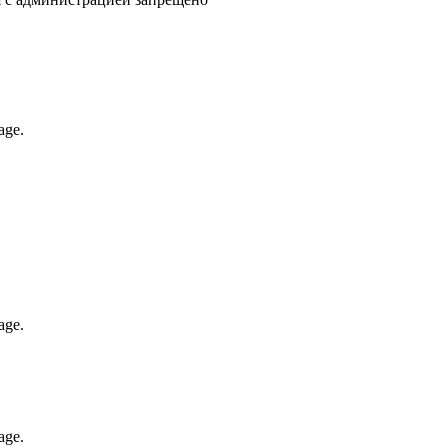
age.
age.
age.