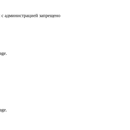
я с администрацией запрещено
age.
age.