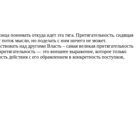
онца понимать откуда идет эта тяга. Притягательность, сидящая
т поток мысли, но поделать с ним ничего не может.
ствовать над другими Власть – самая великая притягательность
 притягательность — это внешнее выражение, которое только
ость действия с его обрамлением в конкретность поступков,