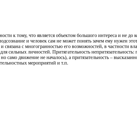
сти к тому, что является объектом большого интереса и не до к
подсознание и человек сам не может понять зачем ему нужен это
и связана с многогранностью его возможностей, в частности вла
) для сильных личностей. Притягательность непритязательность:
но само движение не началось), а притязательность – высказанн
тельностных мероприятий и т.п.