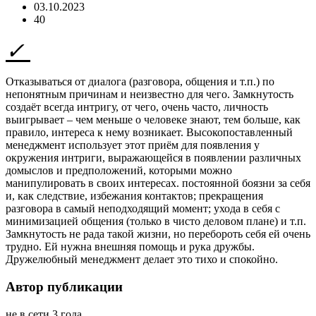
03.10.2023
40
Отказываться от диалога (разговора, общения и т.п.) по
непонятным причинам и неизвестно для чего. Замкнутость
создаёт всегда интригу, от чего, очень часто, личность
выигрывает – чем меньше о человеке знают, тем больше, как
правило, интереса к нему возникает. Высокопоставленный
менеджмент использует этот приём для появления у
окружения интриги, выражающейся в появлении различных
домыслов и предположений, которыми можно
манипулировать в своих интересах. постоянной боязни за себя
и, как следствие, избежания контактов; прекращения
разговора в самый неподходящий момент; ухода в себя с
минимизацией общения (только в чисто деловом плане) и т.п.
Замкнутость не рада такой жизни, но перебороть себя ей очень
трудно. Ей нужна внешняя помощь и рука дружбы.
Дружелюбный менеджмент делает это тихо и спокойно.
Автор публикации
не в сети 3 года